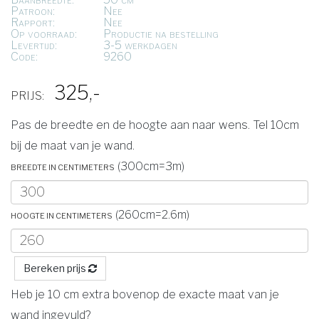
Patroon:
Nee
Rapport:
Nee
Op voorraad:
Productie na bestelling
Levertijd:
3-5 werkdagen
Code:
9260
325,-
PRIJS:
Pas de breedte en de hoogte aan naar wens. Tel 10cm
bij de maat van je wand.
Breedte in centimeters
(300cm=3m)
Hoogte in centimeters
(260cm=2.6m)
Bereken prijs
Heb je 10 cm extra bovenop de exacte maat van je
wand ingevuld?