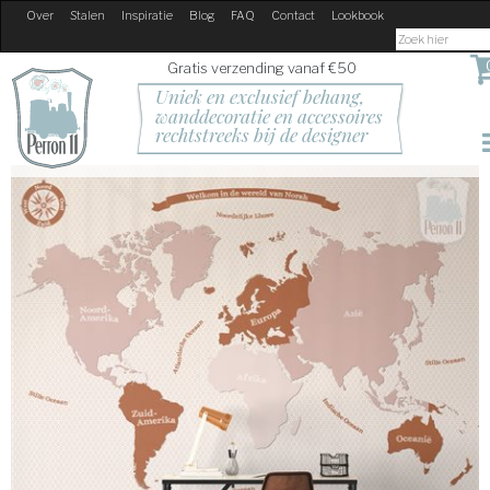
Over
Stalen
Inspiratie
Blog
FAQ
Contact
Lookbook
Gratis verzending vanaf €50
Uniek en exclusief behang, 
wanddecoratie en accessoires
rechtstreeks bij de designer