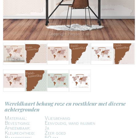
Wereldkaart behang roze en roestkleur met diverse
achtergronden
Materiaal:
Vliesbehang
Bevestiging:
Eenvoudig, wand inlijmen
Afneembaar:
Ja
Kleurechtheid:
Zeer goed
Baanbreedte:
50 cm