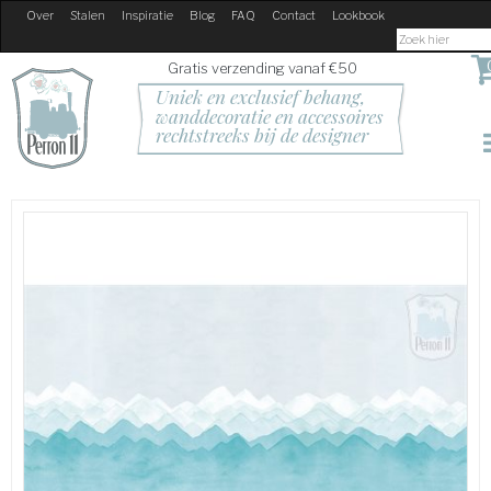
Over
Stalen
Inspiratie
Blog
FAQ
Contact
Lookbook
Gratis verzending vanaf €50
Uniek en exclusief behang, 
wanddecoratie en accessoires
rechtstreeks bij de designer