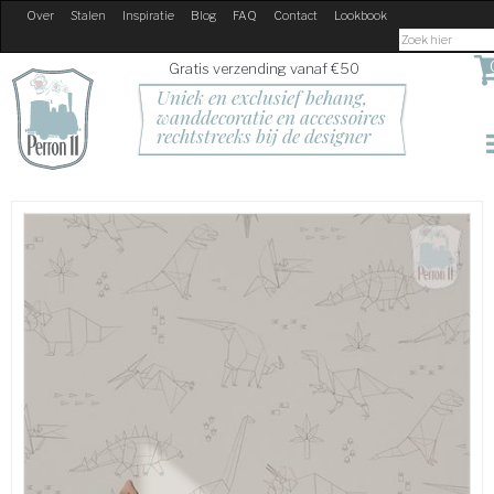
Over
Stalen
Inspiratie
Blog
FAQ
Contact
Lookbook
Gratis verzending vanaf €50
Uniek en exclusief behang, 
wanddecoratie en accessoires
rechtstreeks bij de designer