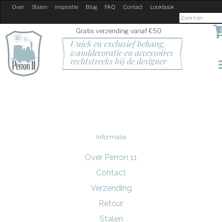
Over
Stalen
Inspiratie
Blog
FAQ
Contact
Lookbook
Gratis verzending vanaf €50
Uniek en exclusief behang, 
wanddecoratie en accessoires
rechtstreeks bij de designer
Informatie
Over Perron 11
Contact
Verzending
Retour
Stalen