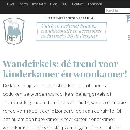
Over
Stalen
Inspiratie
Blog
FAQ
Contact
Lookbook
Gratis verzending vanaf €50
Uniek en exclusief behang, 
wanddecoratie en accessoires
rechtstreeks bij de designer
Wandcirkels: dé trend voor
kinderkamer én woonkamer!
De laatste tijd zie je ze in steeds meer interieurs
opduiken: ze worden wandcirkels, behangcirkels of
muurcirkels genoemd. En niet voor niets, want zo'n mooie
ronde vorm geeft een bijzondere look aan de ruimte. Of
het nu om een babykamer, kinderkamer, tienerkamer,
woonkamer of je eigen slaapkamer gaat: in elke ruimte