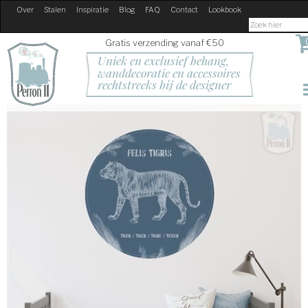
Over
Stalen
Inspiratie
Blog
FAQ
Contact
Lookbook
Gratis verzending vanaf €50
Uniek en exclusief behang, 
wanddecoratie en accessoires
rechtstreeks bij de designer