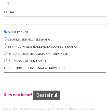
Aantal:
Muursticker
Zelfklevend textielbehang
Behangcirkel (zelfklevend vlak FSC-behang)
Re-board (stoer 1 cm dik kartonpaneel)
Dibond (aluminium paneel)
Toelichting speciale maatwerkwensen
Bestel nu!
Kies een kleur!
Wandcirkel Tijger met tekst Felis Tigris of naam