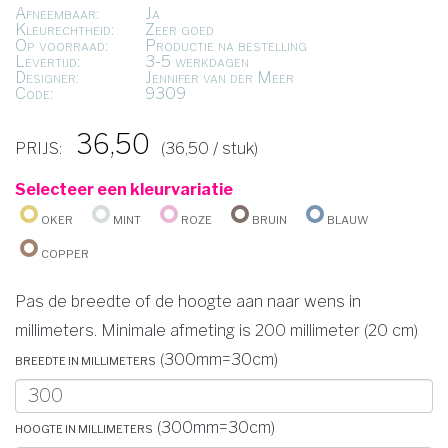
Afneembaar:
Ja
Kleurechtheid:
Zeer goed
Op voorraad:
Productie na bestelling
Levertijd:
3-5 werkdagen
Designer:
Jennifer van der Meer
Code:
9309
36,50
PRIJS:
(36,50 / stuk)
Selecteer een kleurvariatie
Oker
Mint
Roze
Bruin
Blauw
Copper
Pas de breedte of de hoogte aan naar wens in
millimeters. Minimale afmeting is 200 millimeter (20 cm)
Breedte in millimeters
(300mm=30cm)
Hoogte in millimeters
(300mm=30cm)