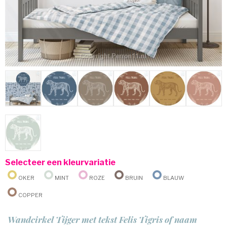
Selecteer een kleurvariatie
Oker
Mint
Roze
Bruin
Blauw
Copper
Wandcirkel Tijger met tekst Felis Tigris of naam