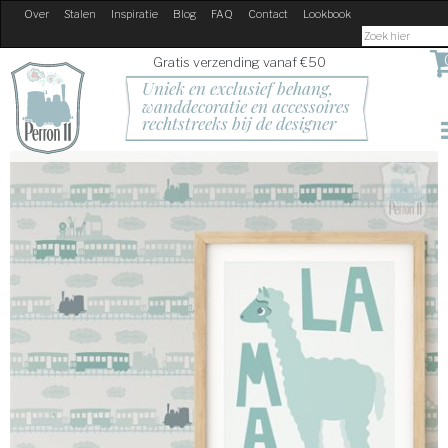
Over
Stalen
Inspiratie
Blog
FAQ
Contact
Lookbook
Gratis verzending vanaf €50
Uniek en exclusief behang, 
wanddecoratie en accessoires
rechtstreeks bij de designer