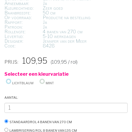
Afneembaar:
Ja
Kleurechtheid:
Zeer goed
Baanbreedte:
50 cm
Op voorraad:
Productie na bestelling
Rapport:
Ja
Patroon:
Ja
Rollengte:
4 banen van 270 cm
Levertijd:
5-10 werkdagen
Designer:
Jennifer van der Meer
Code:
8428
109,95
PRIJS:
(109,95 / rol)
Selecteer een kleurvariatie
Lichtblauw
Mint
Aantal:
Standaardrol 4 banen van 270 cm
Lambrisering rol 8 banen van 135 cm