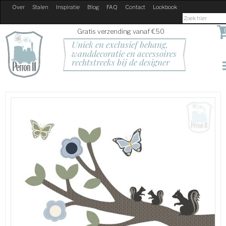
Over
Stalen
Inspiratie
Blog
FAQ
Contact
Lookbook
Gratis verzending vanaf €50
Uniek en exclusief behang, 
wanddecoratie en accessoires
rechtstreeks bij de designer