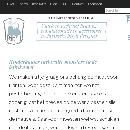
Over
Stalen
Inspiratie
Blog
FAQ
Contact
Lookbook
Gratis verzending vanaf €50
Uniek en exclusief behang, 
wanddecoratie en accessoires
rechtstreeks bij de designer
Kinderkamer inspiratie monsters in de
babykamer
We maken altijd graag ons behang op maat voor
klanten. Voor deze klant maakten we het
posterbehang Ploe en de Monstermakkers
zodanig, dat het precies op de wand past en alle
illustraties op het behang goed uitkomen tussen
de meubels. Daarvoor moesten wel wat schuiven
met de illustraties, want er kwam bijv. een kast in