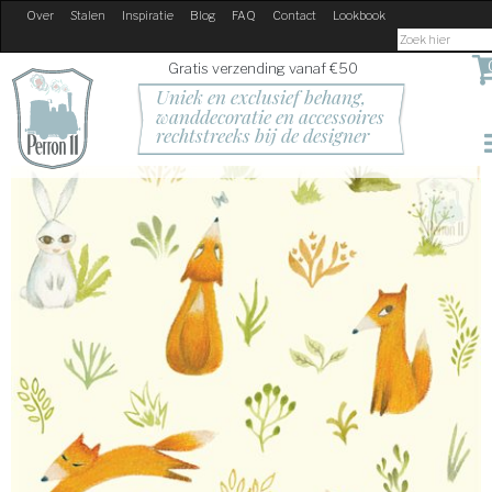
Over
Stalen
Inspiratie
Blog
FAQ
Contact
Lookbook
Gratis verzending vanaf €50
Uniek en exclusief behang, 
wanddecoratie en accessoires
rechtstreeks bij de designer