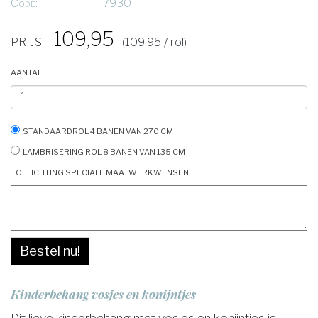
Code:
7930
109,95
PRIJS:
(109,95 / rol)
Aantal:
Standaardrol 4 banen van 270 cm
Lambrisering rol 8 banen van 135 cm
Toelichting speciale maatwerkwensen
Bestel nu!
Kinderbehang vosjes en konijntjes
Dit lieve kinderbehang met vosjes en konijntjes is