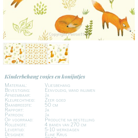
Kinderbehang vosjes en konijntjes
Materiaal:
Vliesbehang
Bevestiging:
Eenvoudig, wand inlijmen
Afneembaar:
Ja
Kleurechtheid:
Zeer goed
Baanbreedte:
50 cm
Rapport:
Ja
Patroon:
Ja
Op voorraad:
Productie na bestelling
Rollengte:
4 banen van 270 cm
Levertijd:
5-10 werkdagen
Designer:
Eline Krus