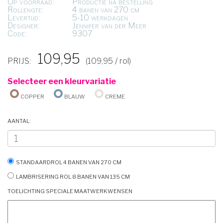
Op voorraad:
Productie na bestelling
Rollengte:
4 banen van 270 cm
Levertijd:
5-10 werkdagen
Designer:
Jennifer van der Meer
Code:
9307
109,95
PRIJS:
(109,95 / rol)
Selecteer een kleurvariatie
Copper
Blauw
Creme
Aantal:
Standaardrol 4 banen van 270 cm
Lambrisering rol 8 banen van 135 cm
Toelichting speciale maatwerkwensen