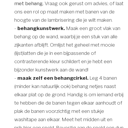
met behang.
Vraag ook gerust om advies, of laat
ons een rol op maat maken met banen van de
hoogte van de lambrisering die je wilt maken.
-
behangkunstwerk.
Maak een groot vlak van
behang op de wand, waarbij je een stuk van alle
zijkanten afblijft. Omlijst het geheel met mooie
(lijst)latten die je in een bijpassende of
contrasterende kleur schildert en je hebt een
bijzonder kunstwerk aan de wand!
-
maak zelf een behangcirkel.
Leg 4 banen
(minder kan natuurlijk ook) behang netjes naast
elkaar plat op de grond. Handig is om iemand erbij
te hebben die de banen tegen elkaar aanhoudt of
plak de banen voorzichtig met een stukje
washitape aan elkaar. Meet het midden uit en
prik hier een speld. Bevestig aan de speld een dun