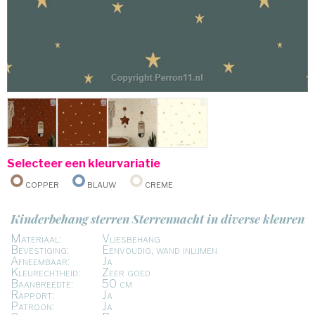
Selecteer een kleurvariatie
Copper
Blauw
Creme
Kinderbehang sterren Sterrennacht in diverse kleuren
Materiaal:
Vliesbehang
Bevestiging:
Eenvoudig, wand inlijmen
Afneembaar:
Ja
Kleurechtheid:
Zeer goed
Baanbreedte:
50 cm
Rapport:
Ja
Patroon:
Ja