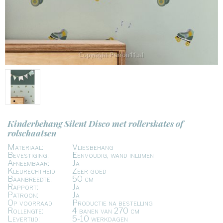
Kinderbehang Silent Disco met rollerskates of
rolschaatsen
Materiaal:
Vliesbehang
Bevestiging:
Eenvoudig, wand inlijmen
Afneembaar:
Ja
Kleurechtheid:
Zeer goed
Baanbreedte:
50 cm
Rapport:
Ja
Patroon:
Ja
Op voorraad:
Productie na bestelling
Rollengte:
4 banen van 270 cm
Levertijd:
5-10 werkdagen