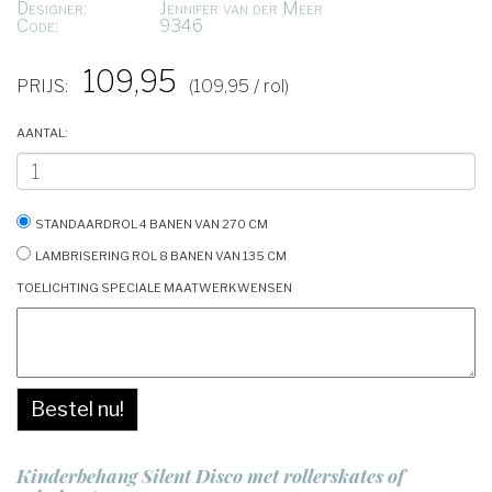
Designer:
Jennifer van der Meer
Code:
9346
109,95
PRIJS:
(109,95 / rol)
Aantal:
Standaardrol 4 banen van 270 cm
Lambrisering rol 8 banen van 135 cm
Toelichting speciale maatwerkwensen
Bestel nu!
Kinderbehang Silent Disco met rollerskates of