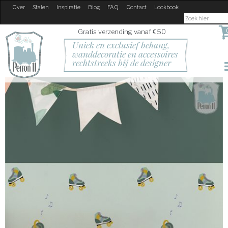
Over
Stalen
Inspiratie
Blog
FAQ
Contact
Lookbook
Gratis verzending vanaf €50
Uniek en exclusief behang, 
wanddecoratie en accessoires
rechtstreeks bij de designer