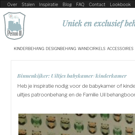
Over
Stalen
Inspiratie
Blog
FAQ
Contact
Lookbook
Uniek en exclusief beh
KINDERBEHANG
DESIGNBEHANG
WANDCIRKELS
ACCESSOIRES
Binnenkijker: Uiltjes babykamer/kinderkamer
Heb je inspiratie nodig voor de babykamer of kin
uiltjes patroonbehang en de Familie Uil behangboo