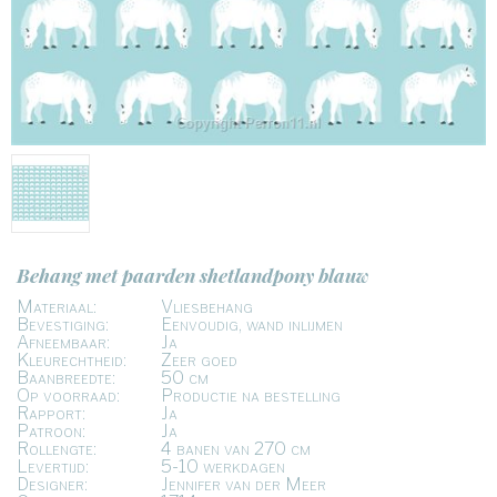
Behang met paarden shetlandpony blauw
Materiaal:
Vliesbehang
Bevestiging:
Eenvoudig, wand inlijmen
Afneembaar:
Ja
Kleurechtheid:
Zeer goed
Baanbreedte:
50 cm
Op voorraad:
Productie na bestelling
Rapport:
Ja
Patroon:
Ja
Rollengte:
4 banen van 270 cm
Levertijd:
5-10 werkdagen
Designer:
Jennifer van der Meer