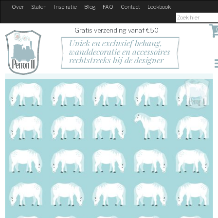
Over
Stalen
Inspiratie
Blog
FAQ
Contact
Lookbook
Gratis verzending vanaf €50
Uniek en exclusief behang, 
wanddecoratie en accessoires
rechtstreeks bij de designer