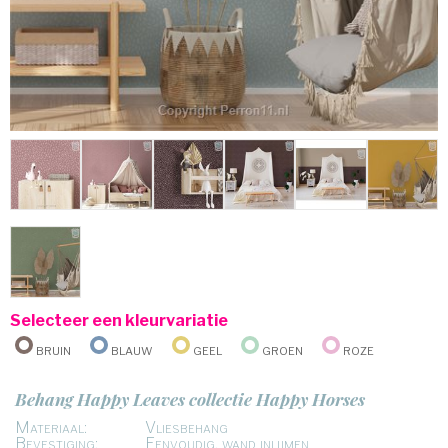
Selecteer een kleurvariatie
Bruin
Blauw
Geel
Groen
Roze
Behang Happy Leaves collectie Happy Horses
Materiaal:
Vliesbehang
Bevestiging:
Eenvoudig, wand inlijmen