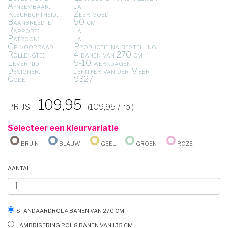
Afneembaar:
Ja
Kleurechtheid:
Zeer goed
Baanbreedte:
50 cm
Rapport:
Ja
Patroon:
Ja
Op voorraad:
Productie na bestelling
Rollengte:
4 banen van 270 cm
Levertijd:
5-10 werkdagen
Designer:
Jennifer van der Meer
Code:
9327
109,95
PRIJS:
(109,95 / rol)
Selecteer een kleurvariatie
Bruin
Blauw
Geel
Groen
Roze
Aantal:
Standaardrol 4 banen van 270 cm
Lambrisering rol 8 banen van 135 cm