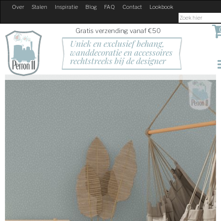
Over
Stalen
Inspiratie
Blog
FAQ
Contact
Lookbook
Gratis verzending vanaf €50
Uniek en exclusief behang, 
wanddecoratie en accessoires
rechtstreeks bij de designer