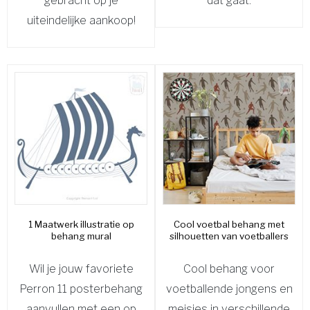
gebracht op je
dat gaat.
uiteindelijke aankoop!
1 Maatwerk illustratie op
Cool voetbal behang met
behang mural
silhouetten van voetballers
Wil je jouw favoriete
Cool behang voor
Perron 11 posterbehang
voetballende jongens en
aanvullen met een op
meisjes in verschillende