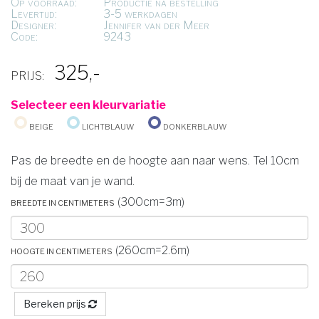
Op voorraad:
Productie na bestelling
Levertijd:
3-5 werkdagen
Designer:
Jennifer van der Meer
Code:
9243
325,-
PRIJS:
Selecteer een kleurvariatie
Beige
Lichtblauw
Donkerblauw
Pas de breedte en de hoogte aan naar wens. Tel 10cm
bij de maat van je wand.
Breedte in centimeters
(300cm=3m)
Hoogte in centimeters
(260cm=2.6m)
Bereken prijs