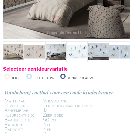
Selecteer een kleurvariatie
Beige
Lichtblauw
Donkerblauw
Fotobehang voetbal voor een coole kinderkamer
Materiaal:
Vliesbehang
Bevestiging:
Eenvoudig, wand inlijmen
Afneembaar:
Ja
Kleurechtheid:
Zeer goed
Baanbreedte:
50 cm
Patroon:
Nee
Rapport:
Nee