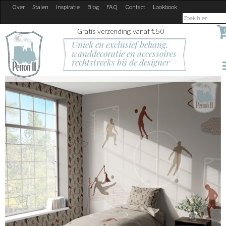
Over
Stalen
Inspiratie
Blog
FAQ
Contact
Lookbook
Gratis verzending vanaf €50
Uniek en exclusief behang, 
wanddecoratie en accessoires
rechtstreeks bij de designer