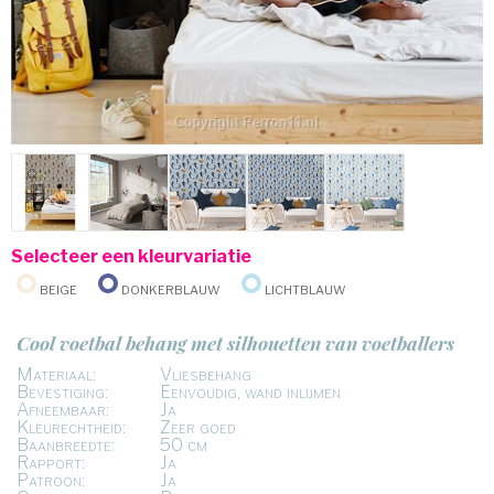
Selecteer een kleurvariatie
Beige
Donkerblauw
Lichtblauw
Cool voetbal behang met silhouetten van voetballers
Materiaal:
Vliesbehang
Bevestiging:
Eenvoudig, wand inlijmen
Afneembaar:
Ja
Kleurechtheid:
Zeer goed
Baanbreedte:
50 cm
Rapport:
Ja
Patroon:
Ja