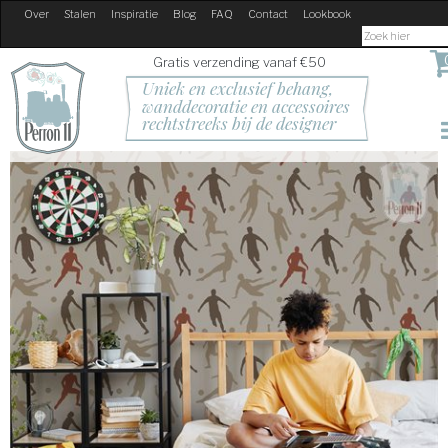
Over
Stalen
Inspiratie
Blog
FAQ
Contact
Lookbook
Gratis verzending vanaf €50
Uniek en exclusief behang, 
wanddecoratie en accessoires
rechtstreeks bij de designer