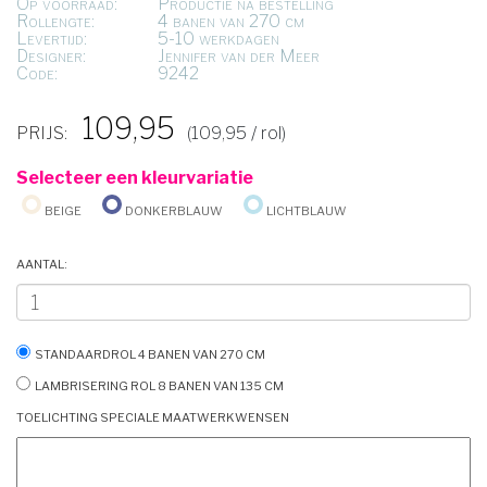
Op voorraad:
Productie na bestelling
Rollengte:
4 banen van 270 cm
Levertijd:
5-10 werkdagen
Designer:
Jennifer van der Meer
Code:
9242
109,95
PRIJS:
(109,95 / rol)
Selecteer een kleurvariatie
Beige
Donkerblauw
Lichtblauw
Aantal:
Standaardrol 4 banen van 270 cm
Lambrisering rol 8 banen van 135 cm
Toelichting speciale maatwerkwensen