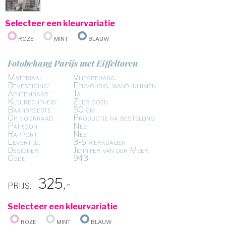
Selecteer een kleurvariatie
Roze
Mint
Blauw
Fotobehang Parijs met Eiffeltoren
Materiaal:
Vliesbehang
Bevestiging:
Eenvoudig, wand inlijmen
Afneembaar:
Ja
Kleurechtheid:
Zeer goed
Baanbreedte:
50 cm
Op voorraad:
Productie na bestelling
Patroon:
Nee
Rapport:
Nee
Levertijd:
3-5 werkdagen
Designer:
Jennifer van der Meer
Code:
943
325,-
PRIJS:
Selecteer een kleurvariatie
Roze
Mint
Blauw