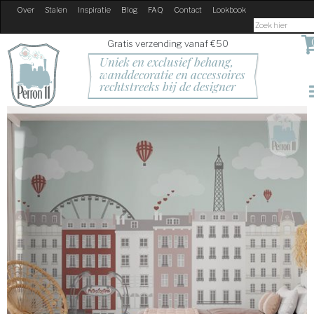
Over
Stalen
Inspiratie
Blog
FAQ
Contact
Lookbook
Gratis verzending vanaf €50
Uniek en exclusief behang, 
wanddecoratie en accessoires
rechtstreeks bij de designer